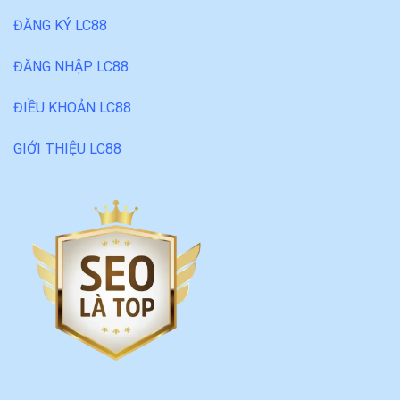
ĐĂNG KÝ LC88
ĐĂNG NHẬP LC88
ĐIỀU KHOẢN LC88
GIỚI THIỆU LC88