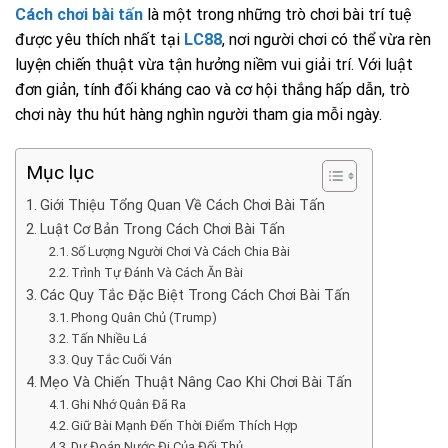
Cách chơi bài tấn
là một trong những trò chơi bài trí tuệ
được yêu thích nhất tại
LC88
, nơi người chơi có thể vừa rèn
luyện chiến thuật vừa tận hưởng niềm vui giải trí. Với luật
đơn giản, tính đối kháng cao và cơ hội thắng hấp dẫn, trò
chơi này thu hút hàng nghìn người tham gia mỗi ngày.
Mục lục
Giới Thiệu Tổng Quan Về Cách Chơi Bài Tấn
Luật Cơ Bản Trong Cách Chơi Bài Tấn
Số Lượng Người Chơi Và Cách Chia Bài
Trình Tự Đánh Và Cách Ăn Bài
Các Quy Tắc Đặc Biệt Trong Cách Chơi Bài Tấn
Phong Quân Chủ (Trump)
Tấn Nhiều Lá
Quy Tắc Cuối Ván
Mẹo Và Chiến Thuật Nâng Cao Khi Chơi Bài Tấn
Ghi Nhớ Quân Đã Ra
Giữ Bài Mạnh Đến Thời Điểm Thích Hợp
Dự Đoán Nước Đi Của Đối Thủ