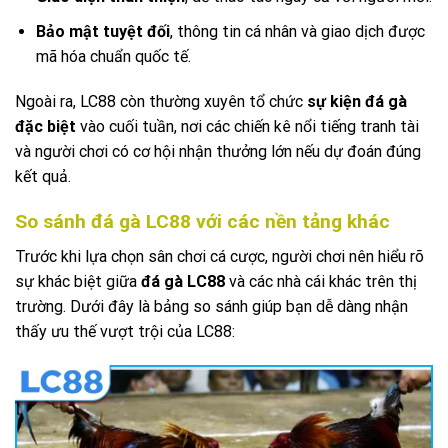
Bảo mật tuyệt đối
, thông tin cá nhân và giao dịch được
mã hóa chuẩn quốc tế.
Ngoài ra, LC88 còn thường xuyên tổ chức
sự kiện đá gà
đặc biệt
vào cuối tuần, nơi các chiến kê nổi tiếng tranh tài
và người chơi có cơ hội nhận thưởng lớn nếu dự đoán đúng
kết quả.
So sánh đá gà LC88 với các nền tảng khác
Trước khi lựa chọn sân chơi cá cược, người chơi nên hiểu rõ
sự khác biệt giữa
đá gà LC88
và các nhà cái khác trên thị
trường. Dưới đây là bảng so sánh giúp bạn dễ dàng nhận
thấy ưu thế vượt trội của LC88: